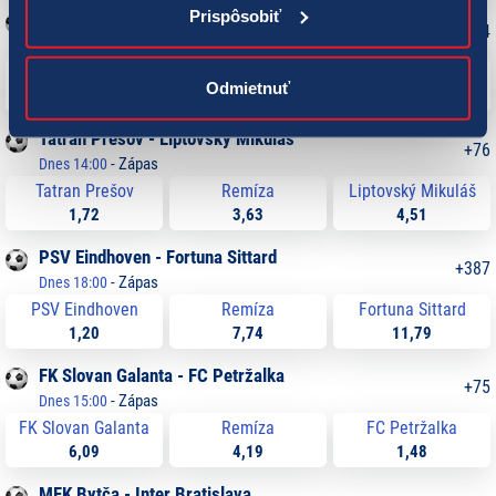
Prispôsobiť
Zemplín Michalovce - KFC Komárno
+
184
-
Zápas
Dnes 16:00
Zemplín Michalovce
Remíza
KFC Komárno
Odmietnuť
2,49
3,44
2,72
Tatran Prešov - Liptovský Mikuláš
+
76
-
Zápas
Dnes 14:00
Tatran Prešov
Remíza
Liptovský Mikuláš
1,72
3,63
4,51
PSV Eindhoven - Fortuna Sittard
+
387
-
Zápas
Dnes 18:00
PSV Eindhoven
Remíza
Fortuna Sittard
1,20
7,74
11,79
FK Slovan Galanta - FC Petržalka
+
75
-
Zápas
Dnes 15:00
FK Slovan Galanta
Remíza
FC Petržalka
6,09
4,19
1,48
MFK Bytča - Inter Bratislava