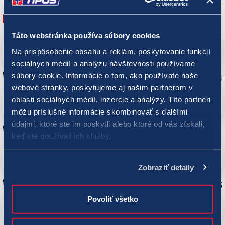
2,25
6,75
2,05
Milwaukee Brewers - Minnesota Twins
LIVE
+
31
7. zmena bottom
-
6
:
8
1
:
0
3
:
0
0
:
2
0
:
2
2
:
2
0
:
2
0
:
0
Táto webstránka používa súbory cookies
Milwaukee Brewers
Remíza
Minnesota Twins
Na prispôsobenie obsahu a reklám, poskytovanie funkcií
5,93
7,59
1,28
sociálnych médií a analýzu návštevnosti používame
Spartak Trnava - Dukla B. Bystrica
súbory cookie. Informácie o tom, ako používate naše
+
184
-
Zápas
Dnes 18:30
webové stránky, poskytujeme aj našim partnerom v
Spartak Trnava
Remíza
Dukla B. Bystrica
oblasti sociálnych médií, inzercie a analýzy. Títo partneri
1,31
5,11
9,78
môžu príslušné informácie skombinovať s ďalšími
údajmi, ktoré ste im poskytli alebo ktoré od vás získali,
MŠK Žilina - MFK Skalica
+
191
keď ste používali ich služby.
-
Zápas
Zajtra 15:00
MŠK Žilina
Remíza
MFK Skalica
1,65
3,88
5,08
Zobraziť detaily
MFK Ružomberok - Podbrezová
+
185
-
Zápas
Dnes 16:00
Povoliť všetko
MFK Ružomberok
Remíza
Podbrezová
2,64
3,41
2,57