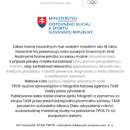
Zákaz hrania hazardných hier osobám mladším ako 18 rokov.
Hazardné hry predstavujú riziko vysokých finančných strát.
Nadmerné hranie prináša so sebou možné
zdravotné riziká.
V prípade potreby môžete kontaktovať
Linku pomoci pre problémy s
hraním,
resp. kontaktovať relevantnú
špecializovanú zdravotnícku
inštitúciu pôsobiacu v oblasti prevencie, diagnostiky a liečby látkových
a nelátkových závislostí.
Webové sídlo
správcu registra vylúčených osôb.
TIPOS využíva spravodajstvo a fotografie tlačovej agentúry TASR.
Všetky práva vyhradené.
Publikovanie alebo ďalšie šírenie správ, fotografií a záznamov zo
zdrojov TASR je bez predchádzajúceho písomného súhlasu TASR
porušením autorského zákona. Diela odvysielané v rámci
audiovizuálnej mediálnej služby na požiadanie TIPOS TV sú
európskymi dielami.
©Copyright 2026 TIPOS, národná lotériová spoločnosť, a. s.