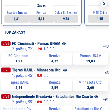
Zápas
Spartak Trnava
Remíza
Dukla B. Bystrica
MŠK Žilina
1,31
5,11
9,78
1,65
TOP ZÁPASY
FC Cincinnati - Pumas UNAM
LIVE
+
43
2. polčas
,
72
'
-
1
:
0
1
:
0
0
:
0
FC Cincinnati
Remíza
Pumas UNAM
1,27
4,32
19,83
Tigres UANL - Minnesota Utd.
LIVE
+
43
1. polčas
,
45
'
-
0
:
0
0
:
0
Tigres UANL
Remíza
Minnesota Utd.
2,46
2,59
3,60
Independiente Rivadavia - Estudiantes Río Cuarto
LIVE
+
91
2. polčas
,
55
'
-
0
:
0
0
:
0
0
:
0
Independiente Rivadavia
Remíza
Estudiantes Río Cuarto