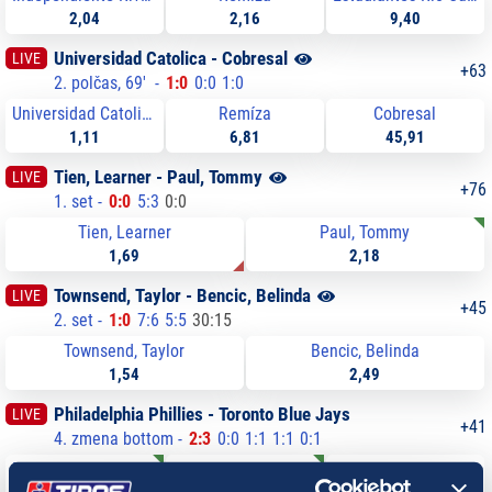
2,04
2,16
9,40
Universidad Catolica - Cobresal
LIVE
+
63
2. polčas
,
69
'
-
1
:
0
0
:
0
1
:
0
Universidad Catolica
Remíza
Cobresal
1,11
6,81
45,91
Tien, Learner - Paul, Tommy
LIVE
+
76
1. set
-
0
:
0
5
:
3
0
:
0
Tien, Learner
Paul, Tommy
1,69
2,18
Townsend, Taylor - Bencic, Belinda
LIVE
+
45
2. set
-
1
:
0
7
:
6
5
:
5
30
:
15
Townsend, Taylor
Bencic, Belinda
1,54
2,49
Philadelphia Phillies - Toronto Blue Jays
LIVE
+
41
4. zmena bottom
-
2
:
3
0
:
0
1
:
1
1
:
1
0
:
1
Philadelphia Phillies
Remíza
Toronto Blue Jays