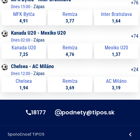
+
76
-
Zápas
Dnes 15:00
MFK Bytča
Remíza
Inter Bratislava
4,91
3,77
1,64
Kanada U20 - Mexiko U20
+
74
-
Zápas
Dnes 02:00
Kanada U20
Remíza
Mexiko U20
7,25
4,76
1,37
Chelsea - AC Miláno
+
24
-
Zápas
Dnes 12:00
Chelsea
Remíza
AC Miláno
1,94
3,69
3,19
18177
podnety@tipos.sk
Spoločnosť TIPOS