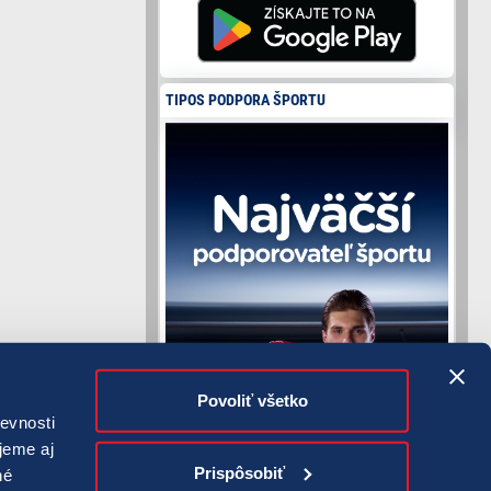
TIPOS PODPORA ŠPORTU
Povoliť všetko
evnosti
jeme aj
Prispôsobiť
né