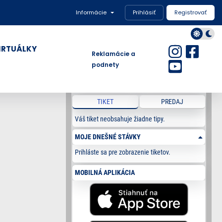
Informácie
Prihlásiť
Registrovať
IRTUÁLKY
Reklamácie a
podnety
TIKET
PREDAJ
Váš tiket neobsahuje žiadne tipy.
MOJE DNEŠNÉ STÁVKY
Prihláste sa pre zobrazenie tiketov.
MOBILNÁ APLIKÁCIA