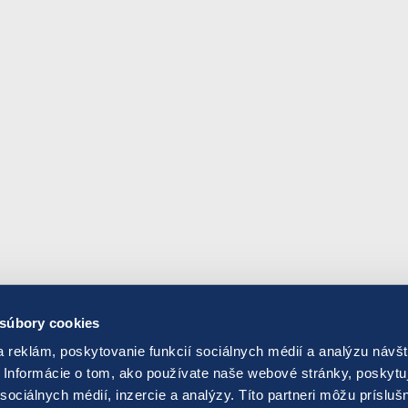
 súbory cookies
 reklám, poskytovanie funkcií sociálnych médií a analýzu návšt
Informácie o tom, ako používate naše webové stránky, poskytu
sociálnych médií, inzercie a analýzy. Títo partneri môžu prísluš