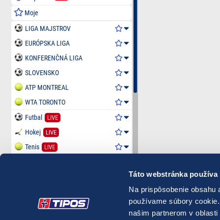
Moje
LIGA MAJSTROV
EURÓPSKA LIGA
KONFERENČNÁ LIGA
SLOVENSKO
ATP MONTREAL
WTA TORONTO
Futbal
LIVE
Hokej
LIVE
Tenis
LIVE
Basketbal
LIVE
Táto webstránka používa
Hádzaná
Na prispôsobenie obsahu a
Volejbal
LIVE
používame súbory cookie. 
Stolný tenis
LIVE
našim partnerom v oblasti 