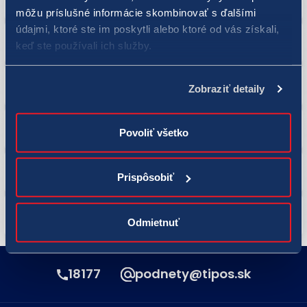
môžu príslušné informácie skombinovať s ďalšími
údajmi, ktoré ste im poskytli alebo ktoré od vás získali,
Challenger, muži - Hamburg (GER, antuka)
LIVE
keď ste používali ich služby.
Challenger, muži - Todi (ITA, antuka)
LIVE
Zobraziť detaily
UTR, muži - Auburn (USA, tvrdý p.)
Povoliť všetko
UTR, muži - Newport Beach (USA, tvrdý p.)
Prispôsobiť
UTR, ženy - Newport Beach (USA, tvrdý p.)
Odmietnuť
18177
podnety@tipos.sk