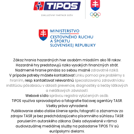
Zákaz hrania hazardných hier osobám mladším ako 18 rokov.
Hazardné hry predstavujú riziko vysokých finančných strát.
Nadmerné hranie prináša so sebou možné
zdravotné riziká.
V prípade potreby môžete kontaktovať
Linku pomoci pre problémy s
hraním,
resp. kontaktovať relevantnú
špecializovanú zdravotnícku
inštitúciu pôsobiacu v oblasti prevencie, diagnostiky a liečby látkových
a nelátkových závislostí.
Webové sídlo
správcu registra vylúčených osôb.
TIPOS využíva spravodajstvo a fotografie tlačovej agentúry TASR.
Všetky práva vyhradené.
Publikovanie alebo ďalšie šírenie správ, fotografií a záznamov zo
zdrojov TASR je bez predchádzajúceho písomného súhlasu TASR
porušením autorského zákona. Diela odvysielané v rámci
audiovizuálnej mediálnej služby na požiadanie TIPOS TV sú
európskymi dielami.