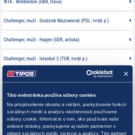
WTA - Wimbledon (GBR, tráva)
Challenger, muži - Grodzisk Mazowiecki (POL, tvrdý p.)
Challenger, muži - Hagen (GER, antuka)
Challenger, muži - Istanbul 2 (TUR, tvrdý p.)
Challenger, muži - Lexington (USA, tvrdý p.)
Táto webstránka používa súbory cookies
Challenger, muži - Plovdiv 2 (BUL, antuka)
Na prispôsobenie obsahu a reklám, poskytovanie funkcií
sociálnych médií a analýzu návštevnosti používame
Challenger, muži - Astana (KAZ, tvrdý p.)
LIVE
súbory cookie. Informácie o tom, ako používate naše
webové stránky, poskytujeme aj našim partnerom v
oblasti sociálnych médií, inzercie a analýzy. Títo partneri
Challenger, muži - Brownsburg (USA, tvrdý p.)